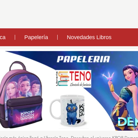
ica
Papelería
Novedades Libros
ería más épica llegó a Librería Teno. Descubre el universo KPOP Demo