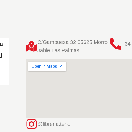
C/Gambuesa 32 35625 Morro
ta
+34 
Jable Las Palmas
d
@libreria.teno