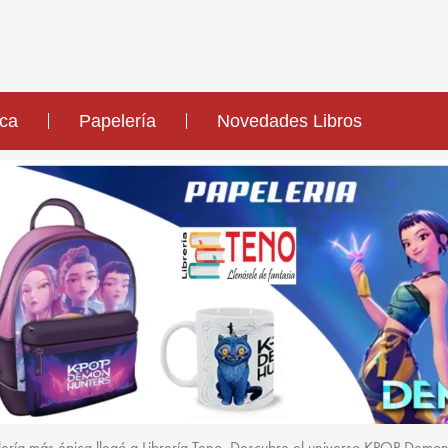
ica
Papelería
Novedades Libros
ería más épica llegó a Librería Teno. Descubre el universo KPOP Demo