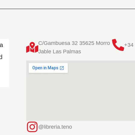
C/Gambuesa 32 35625 Morro
ta
+34 
Jable Las Palmas
d
@libreria.teno