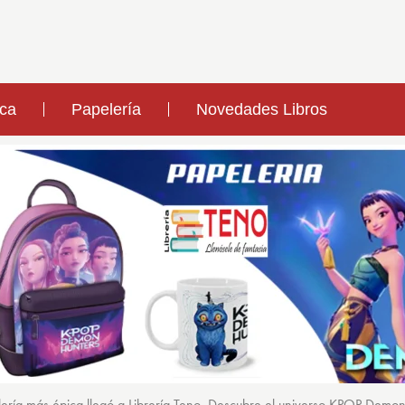
ica
Papelería
Novedades Libros
ería más épica llegó a Librería Teno. Descubre el universo KPOP Demo