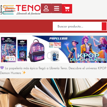
La papelería más épica llegó a Librería Teno. Descubre el universo KPOP
Demon Hunters