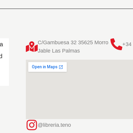
C/Gambuesa 32 35625 Morro
ta
+34 
Jable Las Palmas
d
@libreria.teno