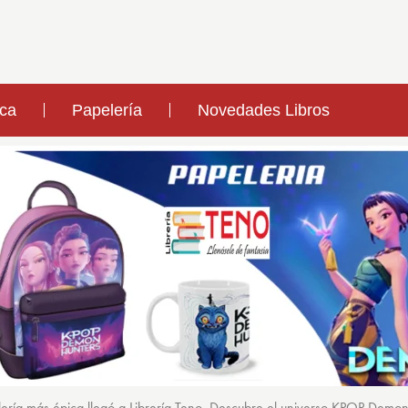
ica
Papelería
Novedades Libros
ería más épica llegó a Librería Teno. Descubre el universo KPOP Demo