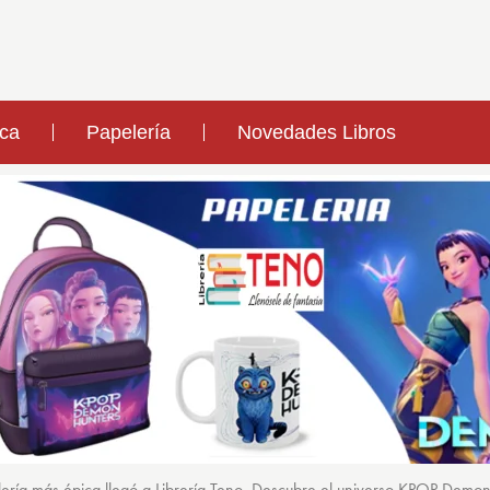
ica
Papelería
Novedades Libros
ería más épica llegó a Librería Teno. Descubre el universo KPOP Demo