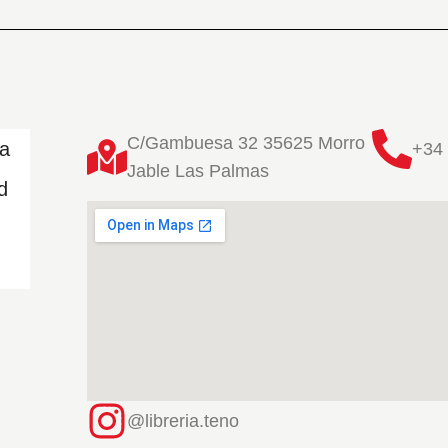
C/Gambuesa 32 35625 Morro
ta
+34 
Jable Las Palmas
d
@libreria.teno