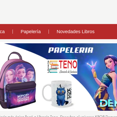
ica
Papelería
Novedades Libros
ería más épica llegó a Librería Teno. Descubre el universo KPOP Demo