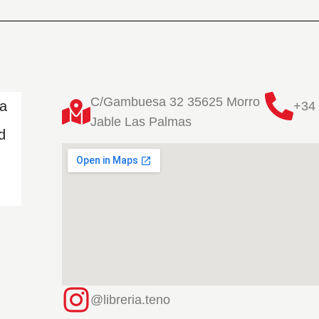
C/Gambuesa 32 35625 Morro
ta
+34 
Jable Las Palmas
d
@libreria.teno