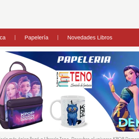
ica
Papelería
Novedades Libros
ería más épica llegó a Librería Teno. Descubre el universo KPOP Demo