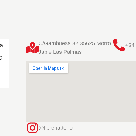
C/Gambuesa 32 35625 Morro
ta
+34 
Jable Las Palmas
d
@libreria.teno