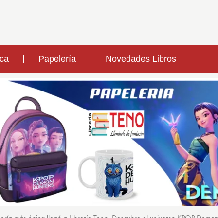
ica
Papelería
Novedades Libros
ería más épica llegó a Librería Teno. Descubre el universo KPOP Demo