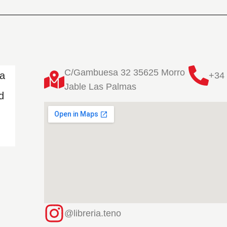
C/Gambuesa 32 35625 Morro
ta
+34 
Jable Las Palmas
d
@libreria.teno