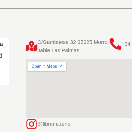
C/Gambuesa 32 35625 Morro
ta
+34 
Jable Las Palmas
d
@libreria.teno