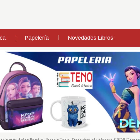
ica
Papelería
Novedades Libros
ería más épica llegó a Librería Teno. Descubre el universo KPOP Demo