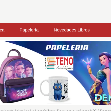
ica
Papelería
Novedades Libros
ería más épica llegó a Librería Teno. Descubre el universo KPOP Demo