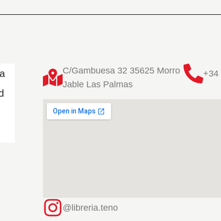
C/Gambuesa 32 35625 Morro
ta
+34 
Jable Las Palmas
d
@libreria.teno