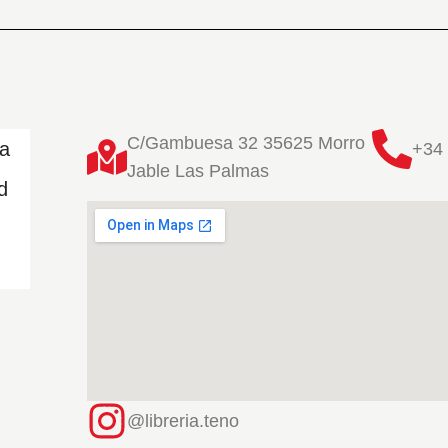
C/Gambuesa 32 35625 Morro
ta
+34 
Jable Las Palmas
d
@libreria.teno