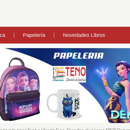
ica
Papelería
Novedades Libros
ería más épica llegó a Librería Teno. Descubre el universo KPOP Demo