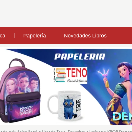
ica
Papelería
Novedades Libros
ería más épica llegó a Librería Teno. Descubre el universo KPOP Demo