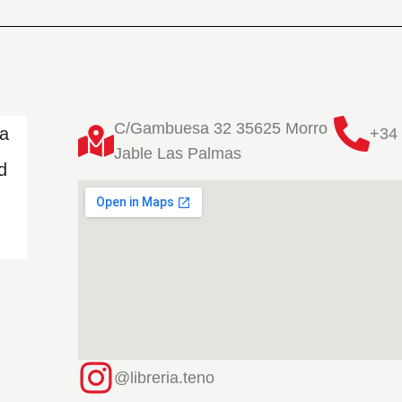
C/Gambuesa 32 35625 Morro
ta
+34 
Jable Las Palmas
d
@libreria.teno