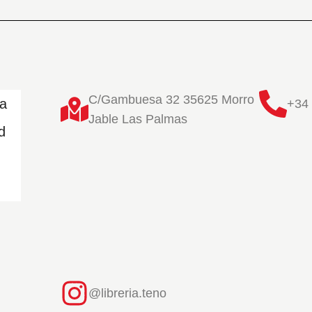
C/Gambuesa 32 35625 Morro
ta
+34 
Jable Las Palmas
d
@libreria.teno