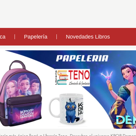
ica
Papelería
Novedades Libros
ería más épica llegó a Librería Teno. Descubre el universo KPOP Demo