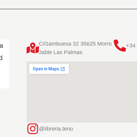
C/Gambuesa 32 35625 Morro
ta
+34 
Jable Las Palmas
d
@libreria.teno