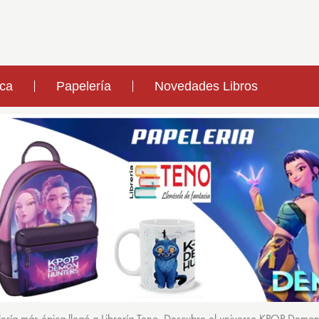
ica
Papelería
Novedades Libros
ería más épica llegó a Librería Teno. Descubre el universo KPOP Demo