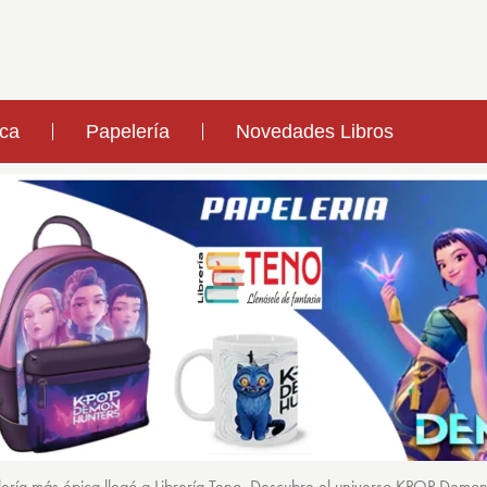
ica
Papelería
Novedades Libros
ería más épica llegó a Librería Teno. Descubre el universo KPOP Demo