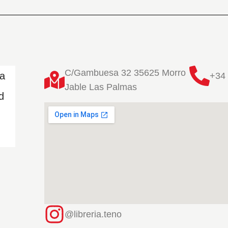
C/Gambuesa 32 35625 Morro
ta
+34 
Jable Las Palmas
d
@libreria.teno