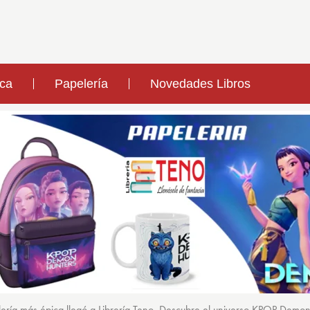
ica
Papelería
Novedades Libros
ería más épica llegó a Librería Teno. Descubre el universo KPOP Demo