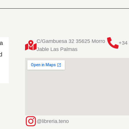
C/Gambuesa 32 35625 Morro
ta
+34 
Jable Las Palmas
d
@libreria.teno