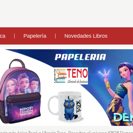
ica
Papelería
Novedades Libros
ería más épica llegó a Librería Teno. Descubre el universo KPOP Demo