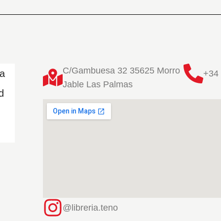
C/Gambuesa 32 35625 Morro
ta
+34 
Jable Las Palmas
d
@libreria.teno