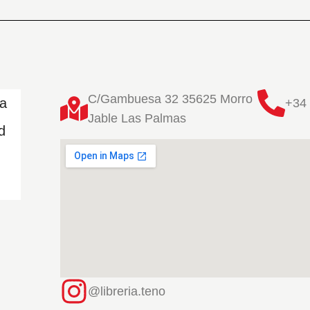
C/Gambuesa 32 35625 Morro
ta
+34 
Jable Las Palmas
d
@libreria.teno