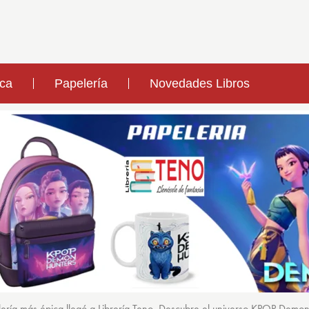
ica
Papelería
Novedades Libros
ería más épica llegó a Librería Teno. Descubre el universo KPOP Demo