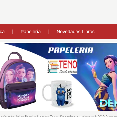
ica
Papelería
Novedades Libros
ería más épica llegó a Librería Teno. Descubre el universo KPOP Demo