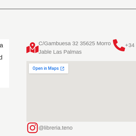
C/Gambuesa 32 35625 Morro
ta
+34 
Jable Las Palmas
d
@libreria.teno