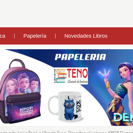
ica
Papelería
Novedades Libros
ería más épica llegó a Librería Teno. Descubre el universo KPOP Demo