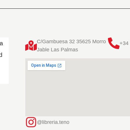
C/Gambuesa 32 35625 Morro
ta
+34 
Jable Las Palmas
d
@libreria.teno