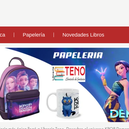
ica
Papelería
Novedades Libros
ería más épica llegó a Librería Teno. Descubre el universo KPOP Demo