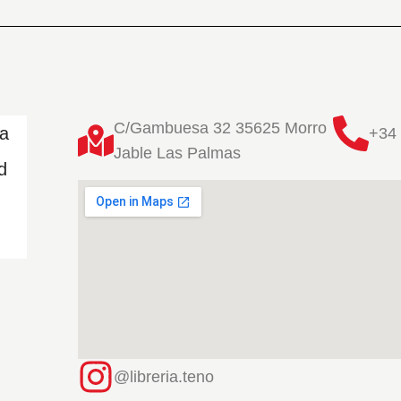
C/Gambuesa 32 35625 Morro
ta
+34 
Jable Las Palmas
d
@libreria.teno