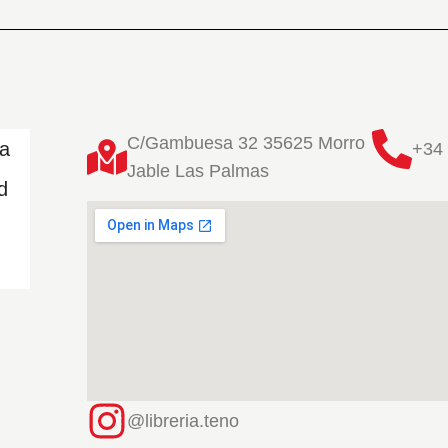
C/Gambuesa 32 35625 Morro
ta
+34 
Jable Las Palmas
d
@libreria.teno