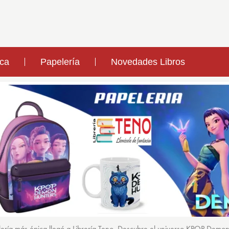
ica
Papelería
Novedades Libros
ería más épica llegó a Librería Teno. Descubre el universo KPOP Demo