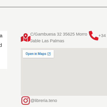
C/Gambuesa 32 35625 Morro
ta
+34 
Jable Las Palmas
d
@libreria.teno