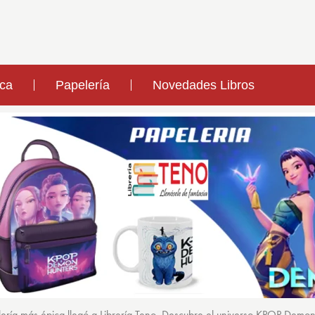
ica
Papelería
Novedades Libros
ería más épica llegó a Librería Teno. Descubre el universo KPOP Demo