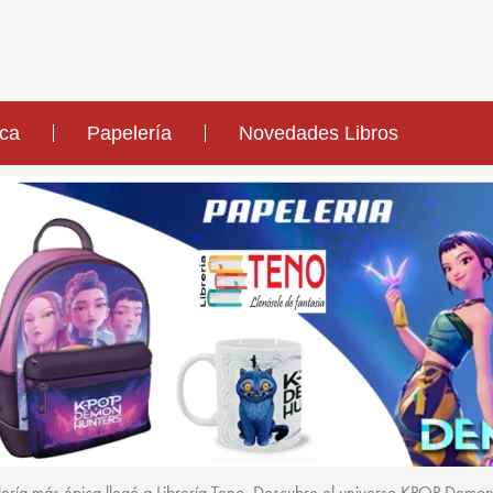
ica
Papelería
Novedades Libros
ería más épica llegó a Librería Teno. Descubre el universo KPOP Demo