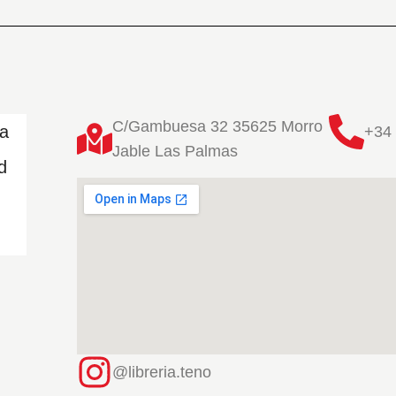
C/Gambuesa 32 35625 Morro
ta
+34 
Jable Las Palmas
d
@libreria.teno