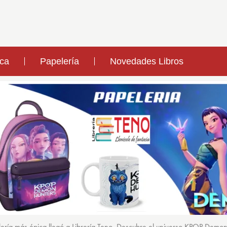
ica
Papelería
Novedades Libros
ería más épica llegó a Librería Teno. Descubre el universo KPOP Demo