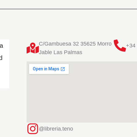
C/Gambuesa 32 35625 Morro
ta
+34 
Jable Las Palmas
d
@libreria.teno