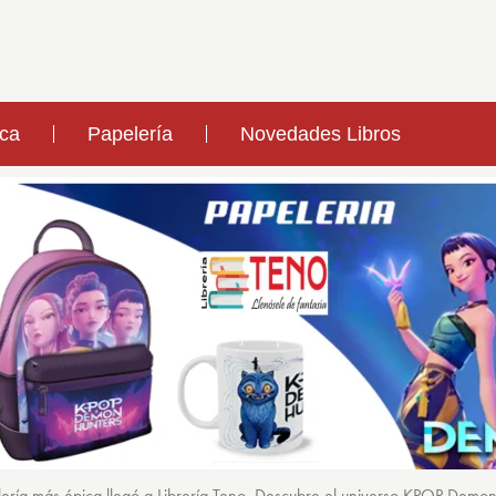
ica
Papelería
Novedades Libros
ería más épica llegó a Librería Teno. Descubre el universo KPOP Demo