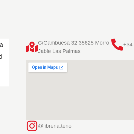
C/Gambuesa 32 35625 Morro
ta
+34 
Jable Las Palmas
d
@libreria.teno