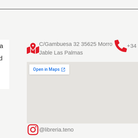
C/Gambuesa 32 35625 Morro
ta
+34 
Jable Las Palmas
d
@libreria.teno