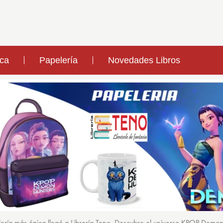
ica
Papelería
Novedades Libros
ería más épica llegó a Librería Teno. Descubre el universo KPOP Demo