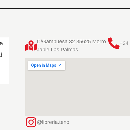
C/Gambuesa 32 35625 Morro
ta
+34 
Jable Las Palmas
d
@libreria.teno