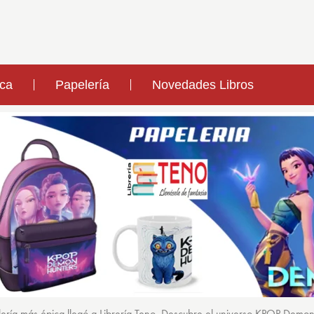
ica
Papelería
Novedades Libros
ería más épica llegó a Librería Teno. Descubre el universo KPOP Demo