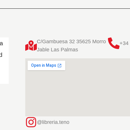
C/Gambuesa 32 35625 Morro
ta
+34 
Jable Las Palmas
d
@libreria.teno