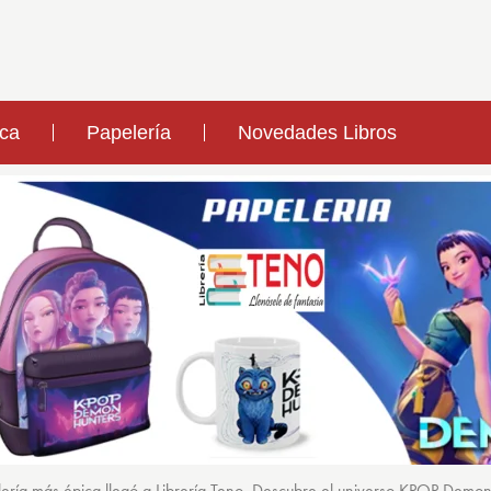
ica
Papelería
Novedades Libros
ería más épica llegó a Librería Teno. Descubre el universo KPOP Demo