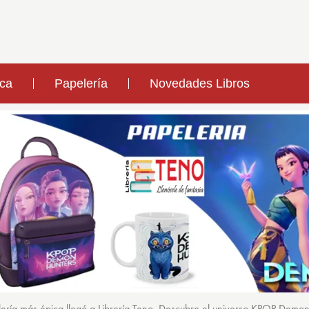
ica
Papelería
Novedades Libros
ería más épica llegó a Librería Teno. Descubre el universo KPOP Demo