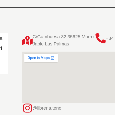
C/Gambuesa 32 35625 Morro
ta
+34 
Jable Las Palmas
d
@libreria.teno