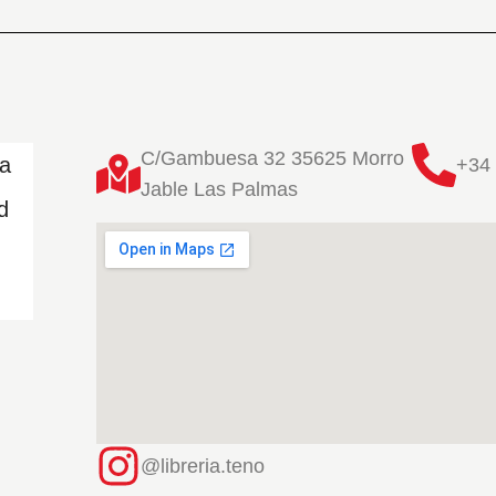
C/Gambuesa 32 35625 Morro
ta
+34 
Jable Las Palmas
d
@libreria.teno