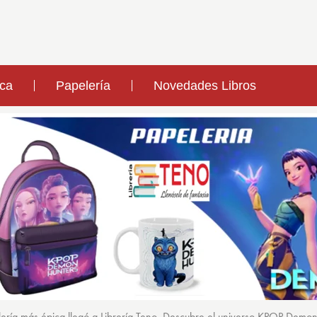
ica
Papelería
Novedades Libros
ería más épica llegó a Librería Teno. Descubre el universo KPOP Demo