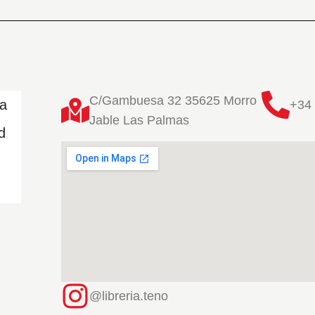
C/Gambuesa 32 35625 Morro
ta
+34 
Jable Las Palmas
d
@libreria.teno