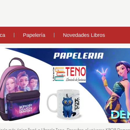
ica
Papelería
Novedades Libros
ería más épica llegó a Librería Teno. Descubre el universo KPOP Demo