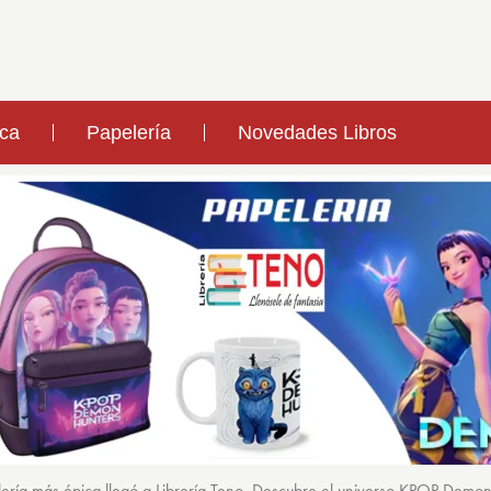
ica
Papelería
Novedades Libros
ería más épica llegó a Librería Teno. Descubre el universo KPOP Demo