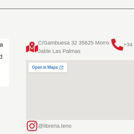
C/Gambuesa 32 35625 Morro
ta
+34 
Jable Las Palmas
d
@libreria.teno