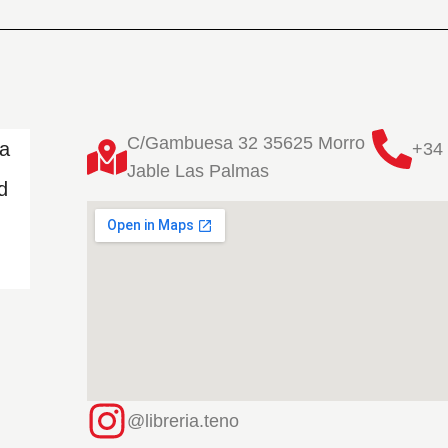
C/Gambuesa 32 35625 Morro
ta
+34 
Jable Las Palmas
d
@libreria.teno