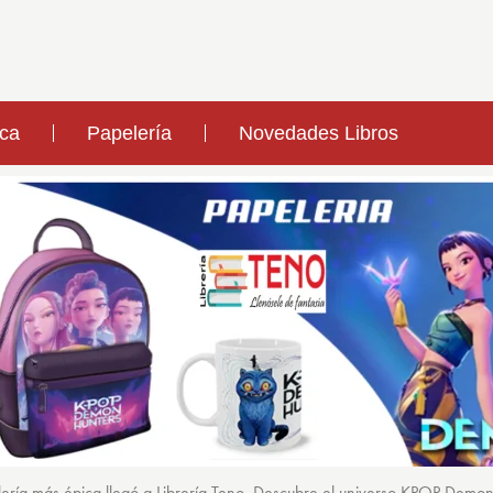
ica
Papelería
Novedades Libros
ería más épica llegó a Librería Teno. Descubre el universo KPOP Demo