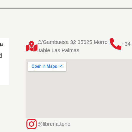
C/Gambuesa 32 35625 Morro
ta
+34 
Jable Las Palmas
d
@libreria.teno