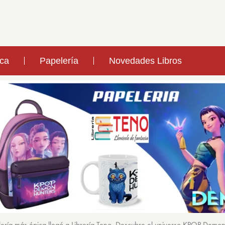
ica
Papelería
Novedades Libros
ería más épica llegó a Librería Teno. Descubre el universo KPOP Demo