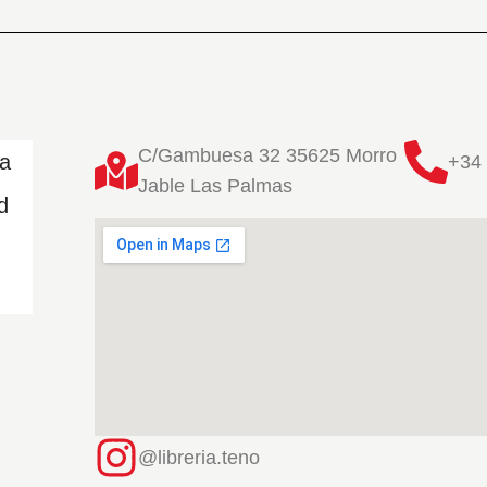
C/Gambuesa 32 35625 Morro
ta
+34 
Jable Las Palmas
d
@libreria.teno