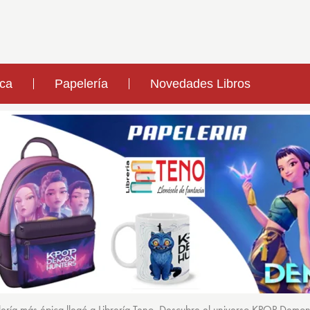
ica
Papelería
Novedades Libros
ería más épica llegó a Librería Teno. Descubre el universo KPOP Demo