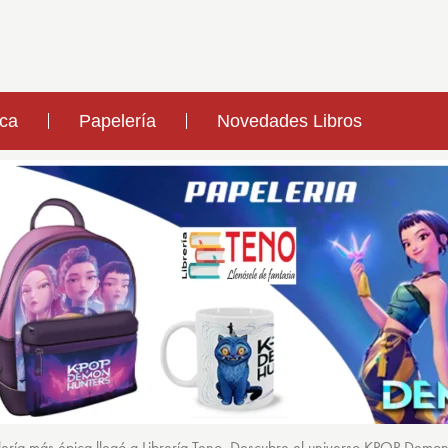
ica
Papelería
Novedades Libros
ería más épica llegó a Librería Teno. Descubre el universo KPOP Demo