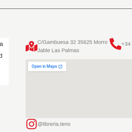
C/Gambuesa 32 35625 Morro
ta
+34 
Jable Las Palmas
d
@libreria.teno