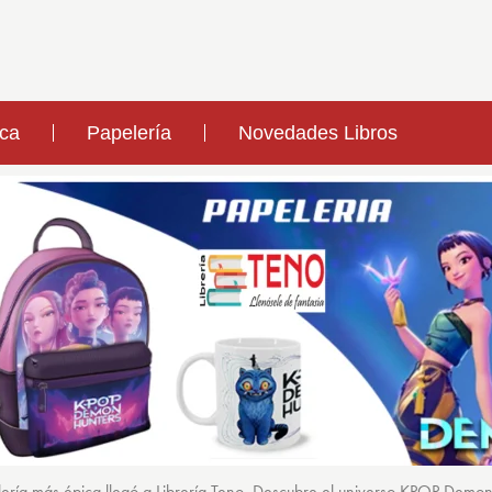
ica
Papelería
Novedades Libros
ería más épica llegó a Librería Teno. Descubre el universo KPOP Demo