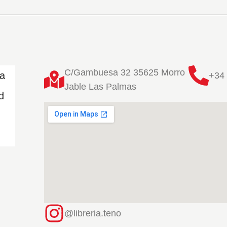
C/Gambuesa 32 35625 Morro
ta
+34 
Jable Las Palmas
d
@libreria.teno