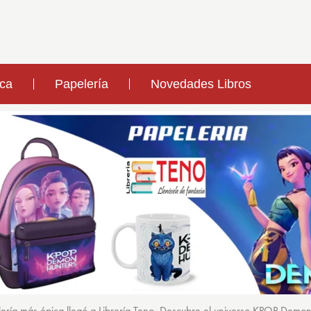
ica
Papelería
Novedades Libros
ería más épica llegó a Librería Teno. Descubre el universo KPOP Demo