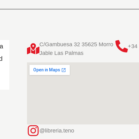
C/Gambuesa 32 35625 Morro
ta
+34 
Jable Las Palmas
d
@libreria.teno