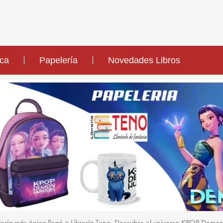
ica
Papelería
Novedades Libros
ería más épica llegó a Librería Teno. Descubre el universo KPOP Demo