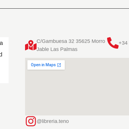
C/Gambuesa 32 35625 Morro
ta
+34 
Jable Las Palmas
d
@libreria.teno