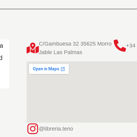
C/Gambuesa 32 35625 Morro
ta
+34 
Jable Las Palmas
d
@libreria.teno