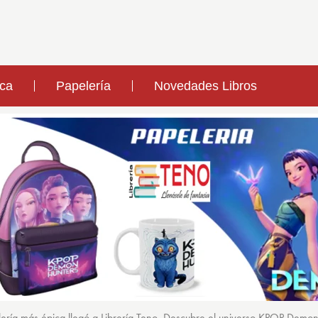
ica
Papelería
Novedades Libros
ería más épica llegó a Librería Teno. Descubre el universo KPOP Demo