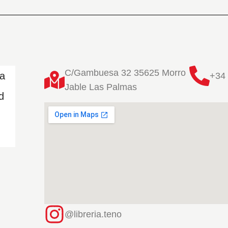
C/Gambuesa 32 35625 Morro
ta
+34 
Jable Las Palmas
d
@libreria.teno