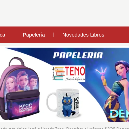
ica
Papelería
Novedades Libros
ería más épica llegó a Librería Teno. Descubre el universo KPOP Demo